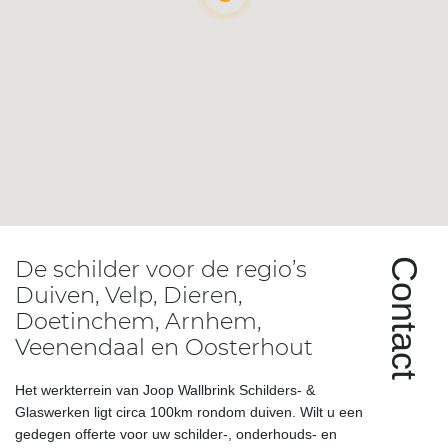
hiermee dat de uitstraling en de
waarde van het pand achteruit
gaat. Ga bijtijds met een erkend
schildersbedrijf rond de tafel
zitten om de mogelijkheden te
bespreken.
Lees meer
De schilder voor de regio’s
Contact
Duiven, Velp, Dieren,
Doetinchem, Arnhem,
Veenendaal en Oosterhout
Het werkterrein van Joop Wallbrink Schilders- &
Glaswerken ligt circa 100km rondom duiven. Wilt u een
gedegen offerte voor uw schilder-, onderhouds- en