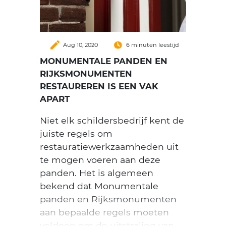
create
Aug 10, 2020
6 minuten leestijd
MONUMENTALE PANDEN EN
RIJKSMONUMENTEN
RESTAUREREN IS EEN VAK
APART
Niet elk schildersbedrijf kent de
juiste regels om
restauratiewerkzaamheden uit
te mogen voeren aan deze
panden. Het is algemeen
bekend dat Monumentale
panden en Rijksmonumenten
aan bepaalde regels moeten
voldoen om de uitstraling van