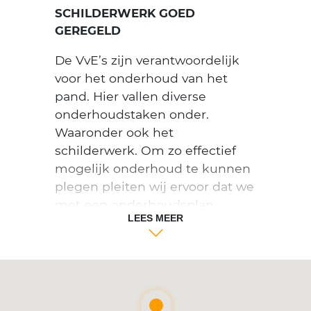
SCHILDERWERK GOED
GEREGELD
De VvE’s zijn verantwoordelijk
voor het onderhoud van het
pand. Hier vallen diverse
onderhoudstaken onder.
Waaronder ook het
schilderwerk. Om zo effectief
mogelijk onderhoud te kunnen
plegen pleiten wij ervoor dat we
met een onderhoudsplan
LEES MEER
werken. Dit heeft met name het
enorme voordeel dat je een
budget kunt samenstellen en
deze kunt verdelen over
meerdere jaren. Je voorkomt