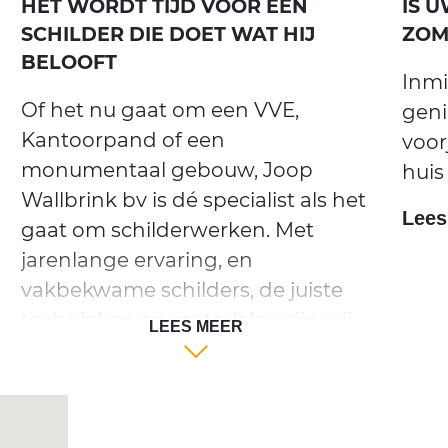
HET WORDT TIJD VOOR EEN
IS 
SCHILDER DIE DOET WAT HIJ
ZOM
BELOOFT
Inmi
Of het nu gaat om een VVE,
geni
Kantoorpand of een
voor
monumentaal gebouw, Joop
huis
Wallbrink bv is dé specialist als het
Lees
gaat om schilderwerken. Met
jarenlange ervaring, en
vakbekwame schilders, de juiste
technieken en materialen zijn wij
LEES MEER
de partij om uw schilderwerk op
professionele wijze uit te voeren.
Lees meer