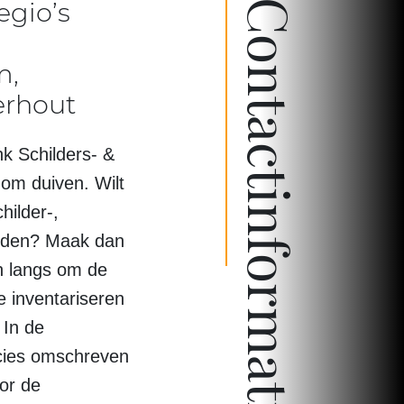
egio’s
Contactinformatie
m,
erhout
nk Schilders- &
om duiven. Wilt
hilder-,
eden? Maak dan
n langs om de
 inventariseren
 In de
ecies omschreven
oor de