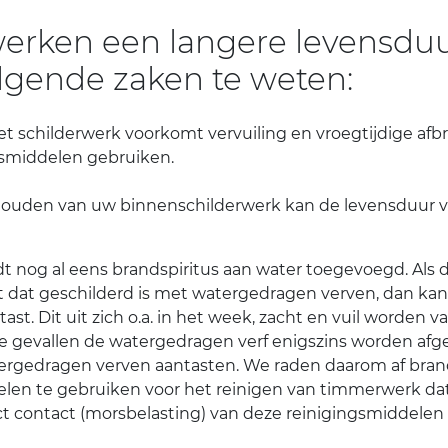
rken een langere levensduur 
lgende zaken te weten:
et schilderwerk voorkomt vervuiling en vroegtijdige afbr
gsmiddelen gebruiken.
 houden van uw binnenschilderwerk kan de levensduur 
dt nog al eens brandspiritus aan water toegevoegd. Als
dat geschilderd is met watergedragen verven, dan kan
t. Dit uit zich o.a. in het week, zacht en vuil worden v
e gevallen de watergedragen verf enigszins worden afg
ergedragen verven aantasten. We raden daarom af brandsp
en te gebruiken voor het reinigen van timmerwerk dat
ct contact (morsbelasting) van deze reinigingsmiddele