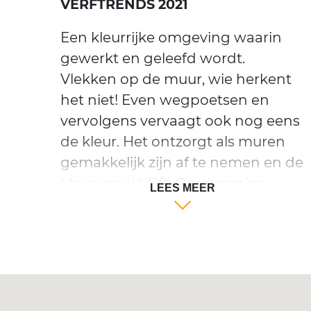
VERFTRENDS 2021
Een kleurrijke omgeving waarin
gewerkt en geleefd wordt.
Vlekken op de muur, wie herkent
het niet! Even wegpoetsen en
vervolgens vervaagt ook nog eens
de kleur. Het ontzorgt als muren
gemakkelijk zijn af te nemen en de
kleur mooi blijft. Op sommige
LEES MEER
plekken in huis krijgen muren
door intensief gebruik het extra te
verduren. Denk hierbij aan de
gang, woonkamer, keuken,
badkamer en kinderkamer. Een
compleet assortiment matte