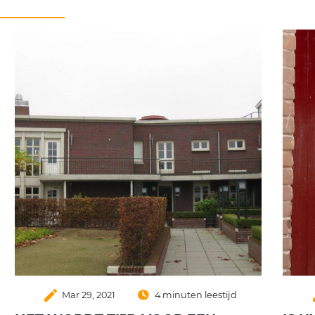
create
c
Mar 29, 2021
4 minuten leestijd