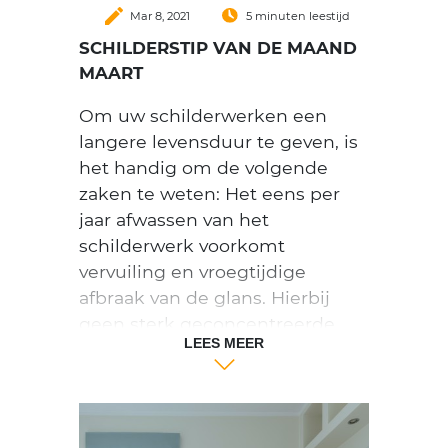
create
Mar 8, 2021
5 minuten leestijd
SCHILDERSTIP VAN DE MAAND
MAART
Om uw schilderwerken een
langere levensduur te geven, is
het handig om de volgende
zaken te weten: Het eens per
jaar afwassen van het
schilderwerk voorkomt
vervuiling en vroegtijdige
afbraak van de glans. Hierbij
geen sterk geconcentreerde
LEES MEER
reinigingsmiddelen gebruiken.
Het in conditie houden of laten
houden van uw