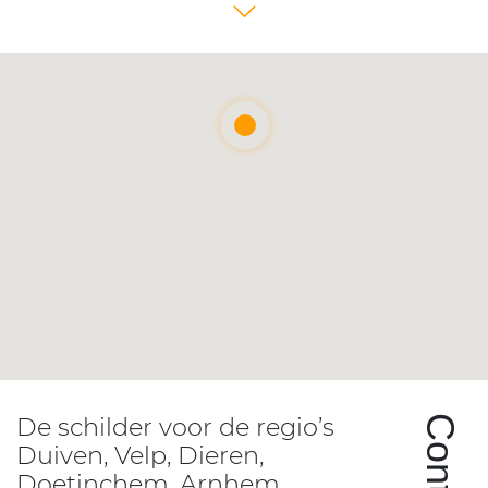
wijze uit te voeren.
BTW, per woning.
Lees meer
Lees meer
De schilder voor de regio’s
Contact
Duiven, Velp, Dieren,
Doetinchem, Arnhem,