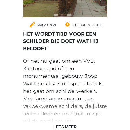
muur boven het aanrecht in de
Wanneer er onverhoopt
keuken.
mechanische beschadigingen
ontstaan aan het schilderwerk,
Lees meer
create
Mar 29, 2021
4 minuten leestijd
herstelt u deze dan. Onze
HET WORDT TIJD VOOR EEN
mensen laten altijd wat verf bij
SCHILDER DIE DOET WAT HIJ
u achter voor dit soort
BELOOFT
calamiteiten.
Of het nu gaat om een VVE,
Laat u na twee of vier jaar het
Kantoorpand of een
schilderwerk en de ondergrond
monumentaal gebouw, Joop
nog eens inspecteren door Joop
Wallbrink bv is dé specialist als
Wallbrink BV. U voorkomt
het gaat om schilderwerken.
hiermee verrassingen in de
Met jarenlange ervaring, en
toekomst.
vakbekwame schilders, de juiste
technieken en materialen zijn
Wij vragen voor dit soort
wij de partij om uw
inspecties en schriftelijke
LEES MEER
schilderwerk op professionele
rapportages € 40,00 exclusief