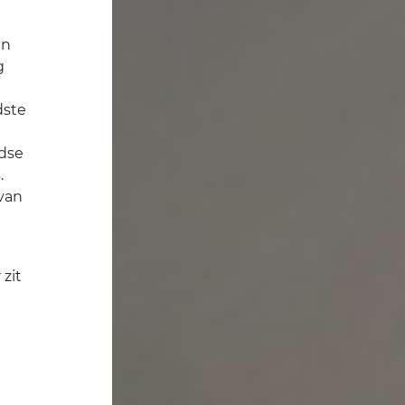
in
g
dste
dse
.
 van
zit