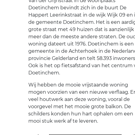
Van der Grijnstraat in de woonplaats
Doetinchem bevindt zich in de buurt De
Happert Leerinkstraat in de wijk Wijk 09 en 
de gemeente Doetinchem. Het is een aardi
grote straat met 49 huizen dat is aanzienlijk
meer dan de meeste andere straten. De ou
woning dateert uit 1976. Doetinchem is een
gemeente in de Achterhoek in de Nederlan
provincie Gelderland en telt 58.393 inwoners
Ook is het op fietsafstand van het centrum
Doetinchem.
Wij hebben de mooie vrijstaande woning
mogen voorzien van een nieuwe verflaag. Er 
veel houtwerk aan deze woning, vooral de
voorgevel met het mooie grote balkon. De
schilders konden hun hart ophalen om een
mooi stuk werk af te leveren.