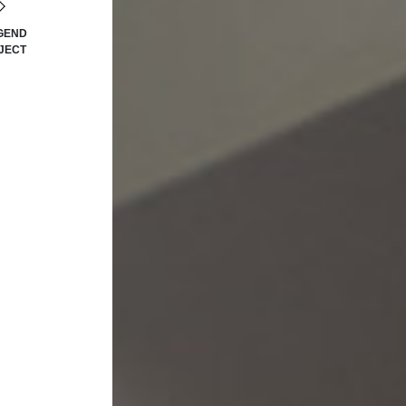
GEND
JECT