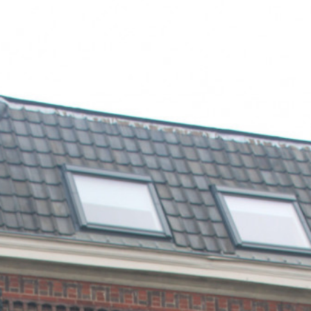
provincie Gelderland. Het grenst zowel aan de plaatsen
Rheden en Rozendaal als aan de stad Arnhem.
Wij hebben deze prachtige woning van isolatieglas HR++
mogen voorzien, er zat nagenoeg nog overal enkelglas in
wat dus voor een hele verbetering gaat zorgen. Volgend
jaar worden de werkzaamheden verder opgepakt,
bouwkundige werkzaamheden zoals houtrot herstellen en
schilderwerkzaamheden.