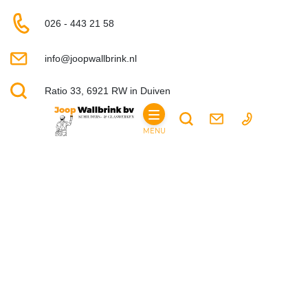
026 - 443 21 58
info@joopwallbrink.nl
Ratio 33, 6921 RW in Duiven
MENU
HOME
PARTICULIER
DIENSTEN
SCHILDERWERKEN
WAND- EN SPUITAFWERKING
GLASSERVICE
BOUWKUNDIGE WERKZAAMHEDEN
BEGLAZING
VEILIGHEIDSGLAS