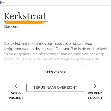
Kerkstraat
Glaswerk
De kerkstraat heet niet voor niets zo, er staan twee
kerkgebouwen in deze straat. De oude Jan is de oudste kerk
en de dorpskerk die hier vroeger aan de rand van het dorp
stond, halverwege de Kerkstraat staat de grote kerk die
rond 1840 gebouwd werd om de Oude Jan te vervangen
omdat deze te klein werd. De grote kerk is een
LEES VERDER
Waterstaatkerk. Beide kerken zijn rijksmonumenten even
als de Vrijstaande voormalige kruidenierswinkel annex
woonhuis met schuurtje, in de kern daterend uit ca. 1850 op
TERUG NAAR OVERZICHT
nummer 38. De ligging van deze straat is rustig, maar wel
VORIG
VOLGEND
gunstig. Zo ligt het dicht bij een bosrijkgebied, en ook de
PROJECT
PROJECT
winkels en openbaar vervoer is allemaal in de buurt. Velp is
een dorp in de gemeente Rheden in de Nederlandse