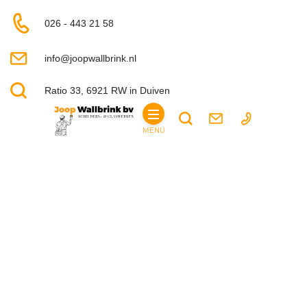
026 - 443 21 58
info@joopwallbrink.nl
Ratio 33, 6921 RW in Duiven
MENU
HOME
PARTICULIER
DIENSTEN
SCHILDERWERKEN
WAND- EN SPUITAFWERKING
GLASSERVICE
BOUWKUNDIGE WERKZAAMHEDEN
BEGLAZING
VEILIGHEIDSGLAS