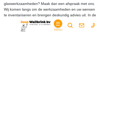
glaswerkzaamheden? Maak dan een afspraak met ons.
Wij komen langs om de werkzaamheden en uw wensen
te inventariseren en brengen deskundig advies uit. In de
gespecificeerde offerte staat precies omschreven wat wij
doen en de investering voor de werkzaamheden.
MENU
026 - 443 21 58
info@joopwallbrink.nl
Ratio 33, 6921 RW in Duiven
HOME
PARTICULIER
DIENSTEN
SCHILDERWERKEN