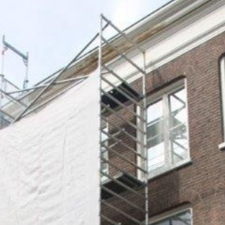
was ooit de Koninklijke Weg waarlangs koninklijke koetsen reden,
en dat erfgoed blijft voelbaar in de prachtige architectuur en de
historische details van de gebouwen. De straat is zowel een
eerbetoon aan het verleden als een bruisend centrum van
hedendaagse activiteit.
Of je nu op zoek bent naar unieke cadeaus, wilt genieten van een
heerlijke maaltijd of gewoon wilt genieten van de sfeer van de
stad, de Koningstraat in Arnhem heeft voor ieder wat wils. Het is
een plek waar het verleden samensmelt met het heden, en waar
de geest van de stad tot leven komt.