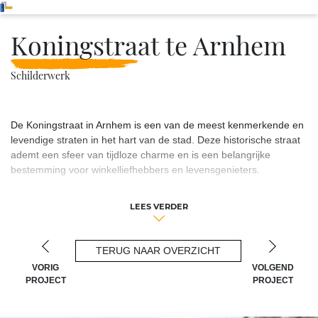
Koningstraat te Arnhem
Schilderwerk
De Koningstraat in Arnhem is een van de meest kenmerkende en
levendige straten in het hart van de stad. Deze historische straat
ademt een sfeer van tijdloze charme en is een belangrijke
bestemming voor winkelliefhebbers en levensgenieters.
De straat is geplaveid met keien en omzoomd door prachtige
LEES VERDER
historische gebouwen, wat bijdraagt aan de unieke atmosfeer.
Wandelend door de Koningstraat ontdekt men een
verscheidenheid aan boetieks, boekhandels, ambachtelijke
TERUG NAAR OVERZICHT
winkels, restaurants en gezellige cafés. De etalages zijn vaak
VORIG
VOLGEND
kleurrijk en uitnodigend, wat deze straat een perfecte plek maakt
PROJECT
PROJECT
om te winkelen en te genieten van culinaire hoogstandjes.
Bovendien is de Koningstraat doordrenkt van geschiedenis. Het