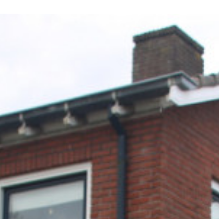
De schilders hebben hier hun werkzaamheden mogen
verrichten, het buitenschilderwerk van de gehele woning
incl. de garage is uitgevoerd. Dak overstekken met klossen,
deurbeslag op garagedeur in afwijkende kleur geschilderd.
En zo waren er meer gedetailleerde werkzaamheden aan
deze woning, waar de schilders met plezier aan hebben
gewerkt.