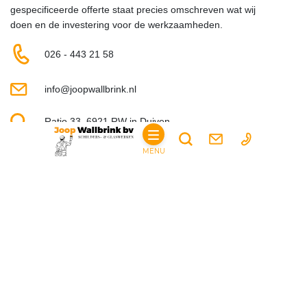
gespecificeerde offerte staat precies omschreven wat wij
doen en de investering voor de werkzaamheden.
026 - 443 21 58
info@joopwallbrink.nl
Ratio 33, 6921 RW in Duiven
MENU
HOME
PARTICULIER
DIENSTEN
SCHILDERWERKEN
WAND- EN SPUITAFWERKING
GLASSERVICE
BOUWKUNDIGE WERKZAAMHEDEN