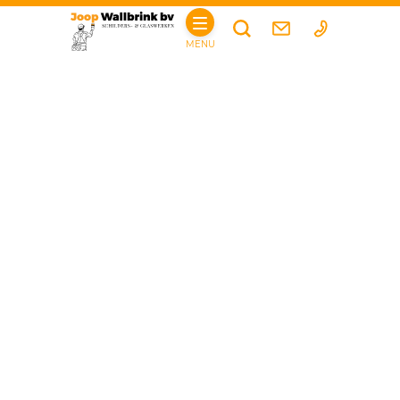
HOME
MENU
PARTICULIER
DIENSTEN
SCHILDERWERKEN
WAND- EN SPUITAFWERKING
GLASSERVICE
BOUWKUNDIGE WERKZAAMHEDEN
BEGLAZING
VEILIGHEIDSGLAS
VOORWAARDEN
ZAKELIJK
DIENSTEN
SCHILDERWERKEN
WAND- EN SPUITAFWERKING
GLASSERVICE
BOUWKUNDIGE WERKZAAMHEDEN
BEGLAZING