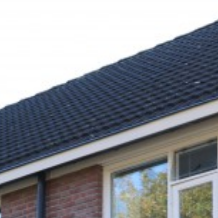
Planmatig onderhoud, alle woningen zijn aan de voor en
achtergevel behandeld. Ook de vrijstaande bergingen zijn
in het onderhoud meegenomen. De medewerkers gaven
aan het een zeer leuke beurt is om in te werken, veel
medewerking gekregen om afspraken te kunnen inplannen
om de voortgang te behouden. Op zijn tijd een kop koffie
in de keetwagen (met wat lekkers) was zeer attent. De
kleuren bleven als bestaand er hoefde dan ook geen
kleuradvisering neergelegd te worden.