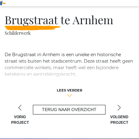
Brugstraat te Arnhem
Schilderwerk
De Brugstraat in Arnhem is een unieke en historische
straat iets buiten het stadscentrum. Deze straat heeft geen
commerciële winkels, maar heeft wel een bijzondere
betekenis en aantrekkingskracht.
De Brugstraat is voornamelijk een woonstraat, waar
LEES VERDER
historische architectuur en sfeervolle huizen het stadsbeeld
domineren. De straat heeft een charmante uitstraling en
biedt bewoners een vredige woonomgeving in het hart van
TERUG NAAR OVERZICHT
de stad.
VORIG
VOLGEND
Hoewel de Brugstraat geen winkelbestemming is, vormt
PROJECT
PROJECT
het een belangrijk onderdeel van het erfgoed van Arnhem.
Het is een straat die de geschiedenis van de stad