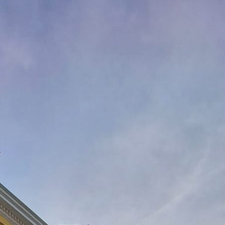
weerspiegelt en bewoners en bezoekers uitnodigt om de
rustige en historische ambiance te ervaren.