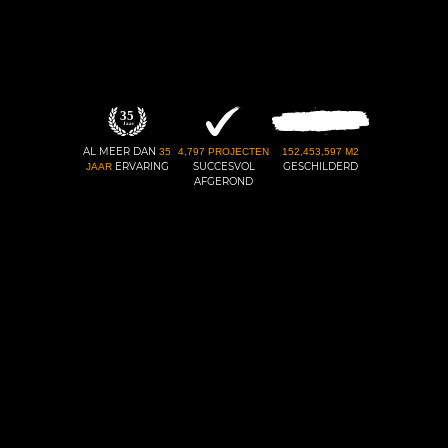
AL MEER DAN
35
4,797
PROJECTEN
152,453,597
M2
ERVARING
SUCCESVOL
GESCHILDERD
JAAR
AFGEROND